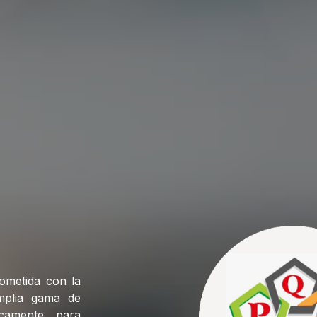
metida con la
mplia gama de
icamente para