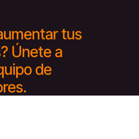
aumentar tus
? Únete a
quipo de
ores.