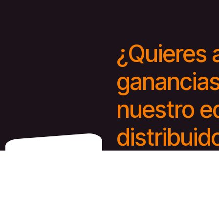
¿Quieres 
ganancias
nuestro e
distribuid