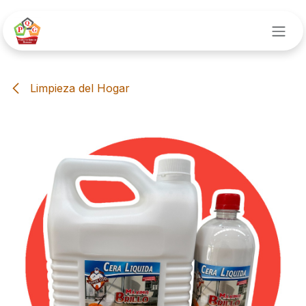
Ir al contenido
Limpieza del Hogar